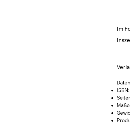
Im F
Insze
Verla
Daten
ISBN:
Seiten
Maße 
Gewic
Produ